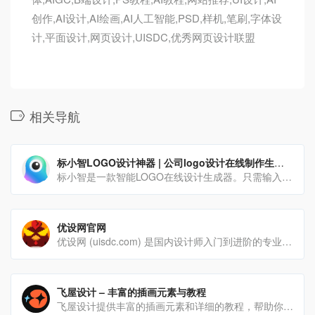
创作,AI设计,AI绘画,AI人工智能,PSD,样机,笔刷,字体设
计,平面设计,网页设计,UISDC,优秀网页设计联盟
相关导航
标小智LOGO设计神器 | 公司logo设计在线制作生成器 – 标小智
标小智是一款智能LOGO在线设计生成器。只需输入品牌名称就能免费在线生成公司logo设计，商标设计，以及配套企业VI助您打造个性品牌。
优设网官网
优设网 (uisdc.com) 是国内设计师入门到进阶的专业设计网站。AIGC及设计内容全面及时，全网粉丝过千万。专注前沿设计趋势和设计方法论，拥有原创独家设计内容和设计师网站导航。提供AIGC教程、灵感素材、UI设计、平面设计、网页设计、电商设计、SDC网站推荐。
飞屋设计 – 丰富的插画元素与教程
飞屋设计提供丰富的插画元素和详细的教程，帮助你轻松创作独特的插画作品。