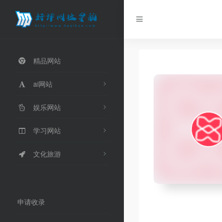
精品网站
ai网站
娱乐网站
学习网站
文化旅游
申请收录