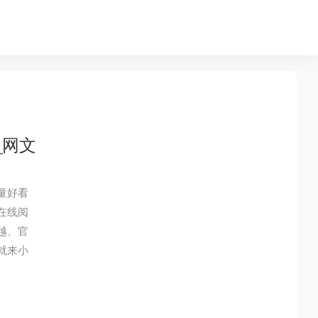
_网文
量好看
在线阅
越、官
就来小