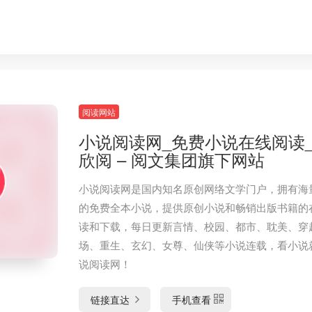
阅读网站
小说阅读网_免费小说在线阅读
欣阅 – 阅文集团旗下网站
小说阅读网是国内知名原创网络文学门户，拥有海
的免费全本小说，提供原创小说和畅销出版书籍的
读和下载，每日更新言情、校园、都市、耽美、穿
场、重生、玄幻、女尊、仙侠等小说连载，看小说
说阅读网！
链接直达
手机查看