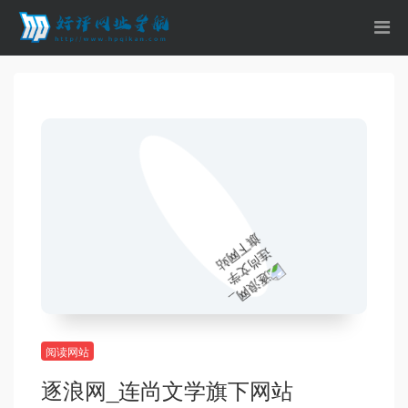
阅读网站
逐浪网_连尚文学旗下网站