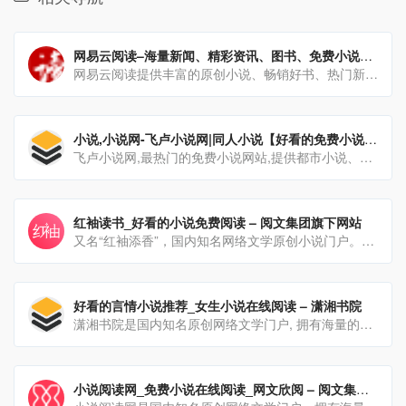
网易云阅读–海量新闻、精彩资讯、图书、免费小说、漫画，免费畅读
网易云阅读提供丰富的原创小说、畅销好书、热门新闻和文章免费在线阅读和下载。包括文学、传记、艺术、经济管理，官场小说、都市小说、言情小说，热血漫画，旅游、电影杂志等。手机上支持Android、iPhone、iPad、Android Pad、Windows Phone、Windows8等多平台免费下载！
小说,小说网-飞卢小说网|同人小说【好看的免费小说网】
飞卢小说网,最热门的免费小说网站,提供都市小说、玄幻小说、穿越小说、言情小说、同人小说等免费小说在线阅读与下载。大神小说齐聚飞卢,每日万字更新。
红袖读书_好看的小说免费阅读 – 阅文集团旗下网站
又名“红袖添香”，国内知名网络文学原创小说门户。书城拥有海量完结全本小说，每日更新言情、都市、耽美、穿越、官场、重生、玄幻、女尊等小说的连载最新章节，定期发布阅读小说排行榜单，听有声小说推荐下载『红袖读书APP』。
好看的言情小说推荐_女生小说在线阅读 – 潇湘书院
潇湘书院是国内知名原创网络文学门户, 拥有海量的女生完结全本小说作品, 提供热门小说排行榜免费在线阅读, 每日更新言情、都市、穿越、青春、悬疑等作品连载。
小说阅读网_免费小说在线阅读_网文欣阅 – 阅文集团旗下网站