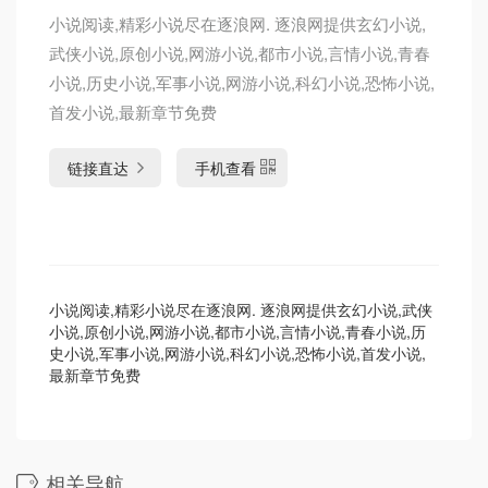
小说阅读,精彩小说尽在逐浪网. 逐浪网提供玄幻小说,
武侠小说,原创小说,网游小说,都市小说,言情小说,青春
小说,历史小说,军事小说,网游小说,科幻小说,恐怖小说,
首发小说,最新章节免费
链接直达
手机查看
小说阅读,精彩小说尽在逐浪网. 逐浪网提供玄幻小说,武侠
小说,原创小说,网游小说,都市小说,言情小说,青春小说,历
史小说,军事小说,网游小说,科幻小说,恐怖小说,首发小说,
最新章节免费
相关导航