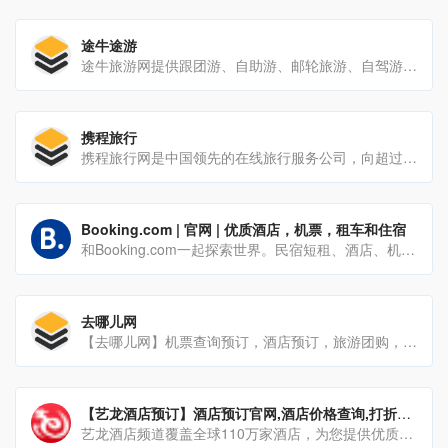
途牛途游
途牛旅游网提供跟团游、自助游、邮轮旅游、自驾游、定制游以及景点门票预订、机票预订、火车票预订服务,还有牛人专线、首付出发旅游等品质高端、价格实惠的旅游路线.全年有各种尾货特价、限时秒杀等特卖旅游路线让你畅游海内外,要旅游,找途牛.
携程旅行
携程旅行网是中国领先的在线旅行服务公司，向超过9000万会员提供酒店预订、酒店点评及特价酒店查询、机票预订、飞机票查询、时刻表、票价查询、航班查询、度假预订、商旅管理、为您的出行提供全方位旅行服务。
Booking.com | 官网 | 优质酒店，机票，租车和住宿
和Booking.com一起探索世界。民宿短租、酒店、机票、租车、出租车和景点钜惠等你来。无论预算是多少，总能[…]
去哪儿网
【去哪儿网】机票查询预订，酒店预订，旅游团购，度假搜索，门票预订-去哪儿网Qunar.com
【艺龙酒店预订】酒店预订官网,酒店价格查询,打折酒店预订,特价酒店预订
艺龙酒店频道覆盖全球110万家酒店，为您提供优质的入住体验，7*24h全天客服，帮您解决所有问题，您可以通过对[…]