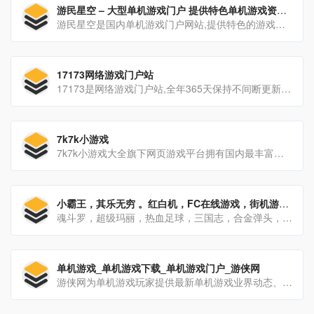
游民星空 – 大型单机游戏门户 提供特色单机游戏资讯、下载
游民星空是国内单机游戏门户网站,提供特色的游戏资讯,大量游戏攻略,经验,评测文章,以及热门游戏资料专题
17173网络游戏门户站
17173是网络游戏门户站,全年365天保持不间断更新,您可以在这里获得专业的游戏新闻资讯,完善的游戏攻略专区,人气游戏论坛以及游戏测试账号等,是游戏玩家首选网络游戏资讯门户网站。
7k7k小游戏
7k7k小游戏大全旗下网页游戏平台拥有国内最丰富的网页游戏大全,提供最新的网页游戏排行榜,好玩的网页游戏,网页游戏开服表,7k7k网页游戏汇聚了最新,最热门的角色扮演,神仙道,弹弹堂,盛世三国等精品网页游戏
小霸王，其乐无穷 。红白机，FC在线游戏，街机游戏，街机在线
魂斗罗，超级玛丽，热血足球，三国志，合金弹头，拳皇。这些小时候的回忆，黑白电视机前玩着小霸王游戏机的那种感觉令人怀念，希望大家可以找回童年的快乐
单机游戏_单机游戏下载_单机游戏门户_游侠网
游侠网为单机游戏玩家提供最新单机游戏业界动态、国内外单机游戏下载、单机游戏补丁、单机游戏攻略秘籍、单机游戏专题等内容。坚守单机阵地，弘扬单机文化！