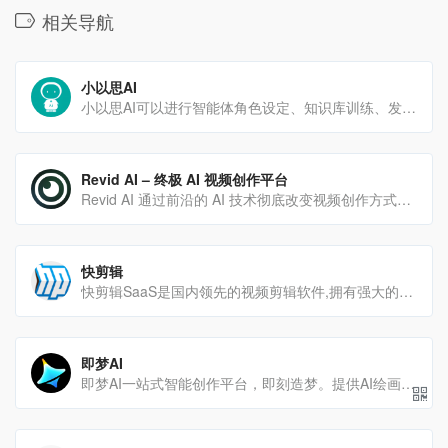
相关导航
小以思AI
小以思AI可以进行智能体角色设定、知识库训练、发布/分享智能体，同时还带有AI智能对话，可以设定多种AI行业场景等强大的功能，拥有强大的第三方对接能力。适用于企业智能客服、企业智能文档、专家顾问助理等多种企业级商业场景，具有较大的商业使用价值！
Revid AI – 终极 AI 视频创作平台
Revid AI 通过前沿的 AI 技术彻底改变视频创作方式，无论是制作 TikTok、Instagram Reels、YouTube Shorts 还是长视频，Revid AI 都能为您提供全面的工具，轻松实现创意。
快剪辑
快剪辑SaaS是国内领先的视频剪辑软件,拥有强大的云端剪辑能力,支持在线去水印,录屏,录音,视频文字互转,添加字幕,拥有海量版权视频模板,音乐,特效,贴纸,适用于个人和中小企业定制,支持手机APP和电脑PC下载
即梦AI
即梦AI一站式智能创作平台，即刻造梦。提供AI绘画和AIGC视频创作体验，拥有激发无限创作灵感的社区。让即梦A[…]