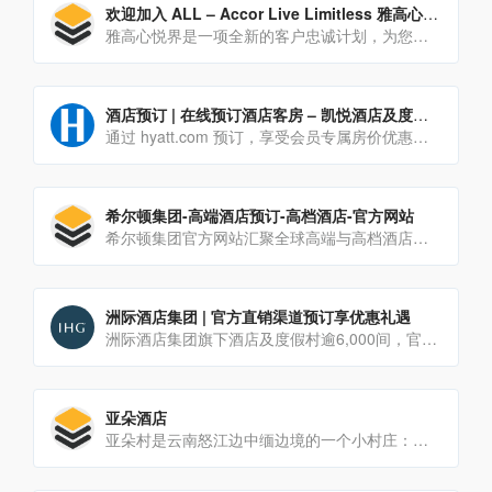
欢迎加入 ALL – Accor Live Limitless 雅高心悦界
雅高心悦界是一项全新的客户忠诚计划，为您带来每日奖励。预订酒店、找到优惠和折扣并查看合作伙伴优惠。
酒店预订 | 在线预订酒店客房 – 凯悦酒店及度假村
通过 hyatt.com 预订，享受会员专属房价优惠。立即预订全球逾 1,300+ 家凯悦酒店及度假村中的任何一家，即可享受最优惠房价保证。
希尔顿集团-高端酒店预订-高档酒店-官方网站
希尔顿集团官方网站汇聚全球高端与高档酒店资源，包含各地酒店信息查询、酒店预订、最新活动以及会员积分与权益。希尔顿通过提供创新的产品和服务，满足高端客人不断变化的需求。
洲际酒店集团 | 官方直销渠道预订享优惠礼遇
洲际酒店集团旗下酒店及度假村逾6,000间，官方直销渠道预订享优惠礼遇。丰富的酒店类型从奢华的酒店及度假村[…]
亚朵酒店
亚朵村是云南怒江边中缅边境的一个小村庄：自然、静谧、温暖、朴实。亚朵品牌的创办者，在一次旅行中，意外地走进了亚[…]