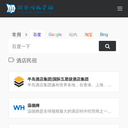
常用
百度
G
o
o
g
l
e
站内
淘宝
Bing
酒店民宿
半岛酒店集团|国际五星级酒店集团
半岛酒店集团遍布世界各地，在香港、上海、北京、东京、纽约、芝加哥、比华利山、曼谷、马尼拉及巴黎均有半岛酒店，是[…]
‌温德姆‌
‌温德姆‌是全球规模最大的酒店特许经营商之一，旗下拥有‌25个品牌‌、‌9100多家酒店‌，业务遍及全球约[…]